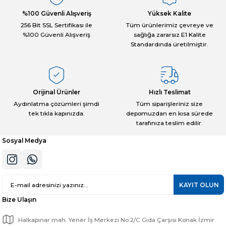
%100 Güvenli Alışveriş
Yüksek Kalite
256 Bit SSL Sertifikası ile
Tüm ürünlerimiz çevreye ve
%100 Güvenli Alışveriş
sağlığa zararsız E1 Kalite
Standardında üretilmiştir.
Orijinal Ürünler
Hızlı Teslimat
Aydınlatma çözümleri şimdi
Tüm siparişleriniz size
tek tıkla kapınızda.
depomuzdan en kısa sürede
tarafınıza teslim edilir.
Sosyal Medya
KAYIT OLUN
Bize Ulaşın
Halkapınar mah. Yener İş Merkezi No:2/C Gıda Çarşısı Konak İzmir