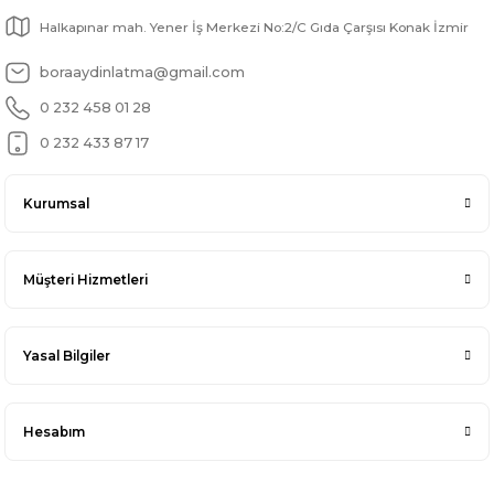
Halkapınar mah. Yener İş Merkezi No:2/C Gıda Çarşısı Konak İzmir
boraaydinlatma@gmail.com
0 232 458 01 28
0 232 433 87 17
Kurumsal
Müşteri Hizmetleri
Yasal Bilgiler
Hesabım