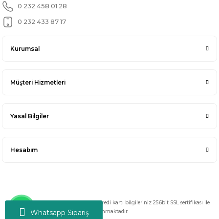
0 232 458 01 28
0 232 433 87 17
Kurumsal
Müşteri Hizmetleri
Yasal Bilgiler
Hesabım
Copyright 2025 © Her hakkı saklıdır. Kredi kartı bilgileriniz 256bit SSL sertifikası ile
Whatsapp Sipariş
korunmaktadır.