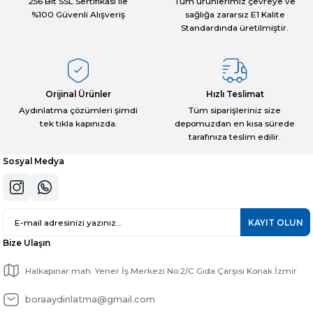
256 Bit SSL Sertifikası ile
Tüm ürünlerimiz çevreye ve
%100 Güvenli Alışveriş
sağlığa zararsız E1 Kalite
Standardında üretilmiştir.
Orijinal Ürünler
Hızlı Teslimat
Aydınlatma çözümleri şimdi
Tüm siparişleriniz size
tek tıkla kapınızda.
depomuzdan en kısa sürede
tarafınıza teslim edilir.
Sosyal Medya
KAYIT OLUN
Bize Ulaşın
Halkapınar mah. Yener İş Merkezi No:2/C Gıda Çarşısı Konak İzmir
boraaydinlatma@gmail.com