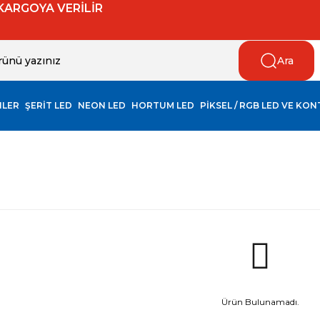
 KARGOYA VERİLİR
Ara
NLER
ŞERİT LED
NEON LED
HORTUM LED
PİKSEL / RGB LED VE KO
Ürün Bulunamadı.