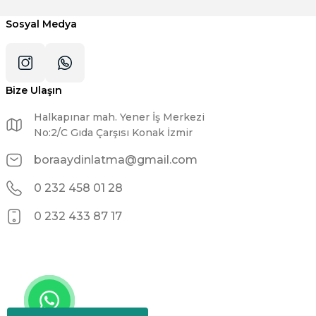
Sosyal Medya
Bize Ulaşın
Halkapınar mah. Yener İş Merkezi
No:2/C Gıda Çarşısı Konak İzmir
boraaydinlatma@gmail.com
0 232 458 01 28
0 232 433 87 17