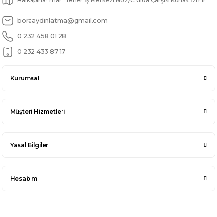
Halkapınar mah. Yener İş Merkezi No:2/C Gıda Çarşısı Konak İzmir
boraaydinlatma@gmail.com
0 232 458 01 28
0 232 433 87 17
Kurumsal
Müşteri Hizmetleri
Yasal Bilgiler
Hesabım