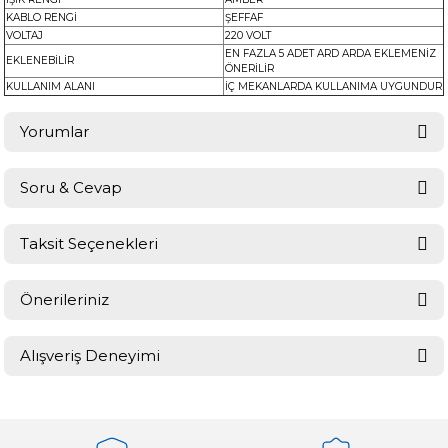
KABLO RENGİ
ŞEFFAF
VOLTAJ
220 VOLT
EN FAZLA 5 ADET ARD ARDA EKLEMENİZ
EKLENEBİLİR
ÖNERİLİR
KULLANIM ALANI
İÇ MEKANLARDA KULLANIMA UYGUNDUR
Yorumlar
Soru & Cevap
Bu ürüne ilk yorumu siz yapın!
Taksit Seçenekleri
Ürün hakkında henüz soru sorulmamış.
Yorum Yaz
Önerileriniz
Soru Sor
Bu ürünün fiyat bilgisi, resim, ürün açıklamalarında ve diğer
Alışveriş Deneyimi
konularda yetersiz gördüğünüz noktaları öneri formunu kullanarak
tarafımıza iletebilirsiniz.
Görüş ve önerileriniz için teşekkür ederiz.
Sitemize ilk yorumu siz yapın!