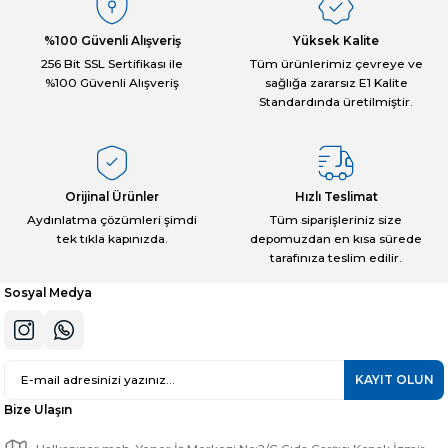
Ürün resmi kalitesiz, bozuk veya görüntülenemiyor.
Ürün açıklamasında eksik bilgiler bulunuyor.
%100 Güvenli Alışveriş
Yüksek Kalite
Deneyimini Paylaş
Ürün bilgilerinde hatalar bulunuyor.
256 Bit SSL Sertifikası ile
Tüm ürünlerimiz çevreye ve
%100 Güvenli Alışveriş
sağlığa zararsız E1 Kalite
Ürün fiyatı diğer sitelerden daha pahalı.
Standardında üretilmiştir.
Bu ürüne benzer farklı alternatifler olmalı.
Orijinal Ürünler
Hızlı Teslimat
Aydınlatma çözümleri şimdi
Tüm siparişleriniz size
tek tıkla kapınızda.
depomuzdan en kısa sürede
Gönder
tarafınıza teslim edilir.
Sosyal Medya
KAYIT OLUN
Bize Ulaşın