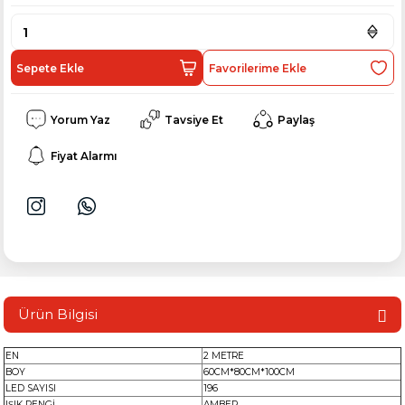
Sepete Ekle
Yorum Yaz
Tavsiye Et
Paylaş
Fiyat Alarmı
Ürün Bilgisi
EN
2 METRE
BOY
60CM*80CM*100CM
LED SAYISI
196
IŞIK RENGİ
AMBER