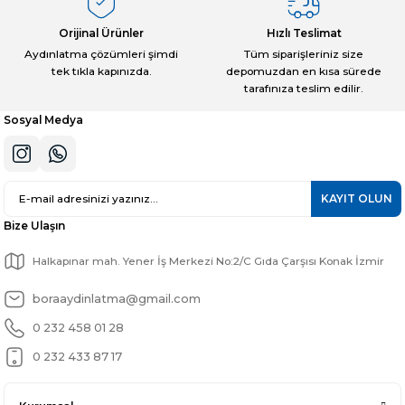
Orijinal Ürünler
Hızlı Teslimat
Aydınlatma çözümleri şimdi
Tüm siparişleriniz size
tek tıkla kapınızda.
depomuzdan en kısa sürede
Gönder
tarafınıza teslim edilir.
Sosyal Medya
KAYIT OLUN
Bize Ulaşın
Halkapınar mah. Yener İş Merkezi No:2/C Gıda Çarşısı Konak İzmir
boraaydinlatma@gmail.com
0 232 458 01 28
0 232 433 87 17