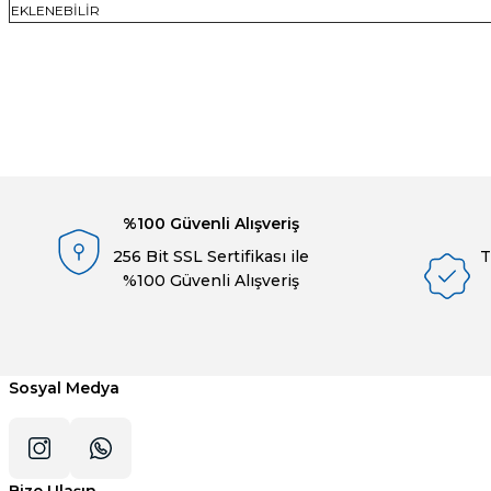
EKLENEBİLİR
Bu ürünün fiyat bilgisi, resim, ürün açıklamalarında ve diğer konulard
Görüş ve önerileriniz için teşekkür ederiz.
Ürün resmi kalitesiz, bozuk veya görüntülenemiyor.
Ürün açıklamasında eksik bilgiler bulunuyor.
%100 Güvenli Alışveriş
Ürün bilgilerinde hatalar bulunuyor.
256 Bit SSL Sertifikası ile
T
Ürün fiyatı diğer sitelerden daha pahalı.
%100 Güvenli Alışveriş
Bu ürüne benzer farklı alternatifler olmalı.
Sosyal Medya
Bize Ulaşın