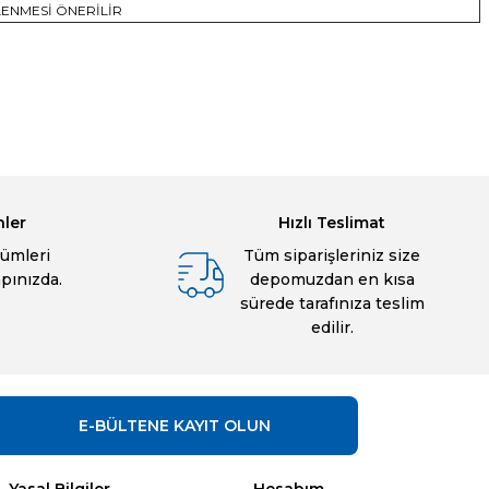
LENMESİ ÖNERİLİR
bilirsiniz.
nler
Hızlı Teslimat
ümleri
Tüm siparişleriniz size
apınızda.
depomuzdan en kısa
sürede tarafınıza teslim
edilir.
E-BÜLTENE
KAYIT OLUN
Yasal Bilgiler
Hesabım