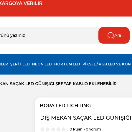
 KARGOYA VERİLİR
Ara
NLER
ŞERİT LED
NEON LED
HORTUM LED
PİKSEL / RGB LED VE KO
KAN SAÇAK LED GÜNIŞIĞI ŞEFFAF KABLO EKLENEBİLİR
BORA LED LIGHTING
DIŞ MEKAN SAÇAK LED GÜNIŞIĞI
0 Puan - 0 Yorum