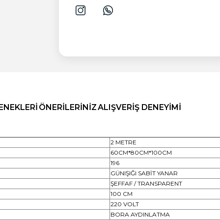
ENEKLERI
ÖNERILERINIZ
ALIŞVERIŞ DENEYIMI
2 METRE
60CM*80CM*100CM
196
GÜNIŞIĞI SABİT YANAR
ŞEFFAF / TRANSPARENT
100 CM
220 VOLT
BORA AYDINLATMA