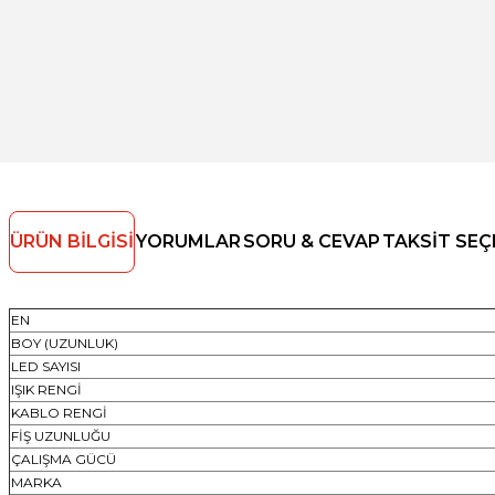
ÜRÜN BILGISI
YORUMLAR
SORU & CEVAP
TAKSIT SEÇ
EN
BOY (UZUNLUK)
LED SAYISI
IŞIK RENGİ
KABLO RENGİ
FİŞ UZUNLUĞU
ÇALIŞMA GÜCÜ
MARKA