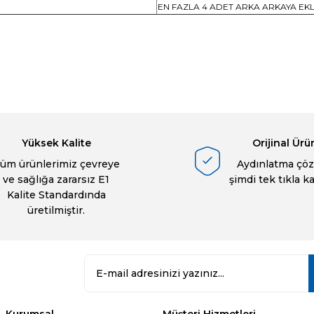
EN FAZLA 4 ADET ARKA ARKAYA EK
a yetersiz gördüğünüz noktaları öneri formunu kullanarak tarafımıza ilete
Ürün hakkında henüz soru sorulmamış.
Bu ürüne ilk yorumu siz yapın!
Sitemize ilk yorumu siz yapın!
Deneyimini Paylaş
Yorum Yaz
Soru Sor
Yüksek Kalite
Orijinal Ürü
üm ürünlerimiz çevreye
Aydınlatma çöz
ve sağlığa zararsız E1
şimdi tek tıkla k
Kalite Standardında
üretilmiştir.
Gönder
Kurumsal
Müşteri Hizmetleri