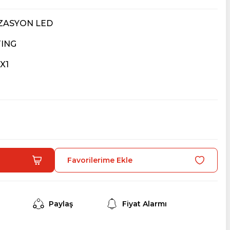
İZASYON LED
TING
X1
Paylaş
Fiyat Alarmı