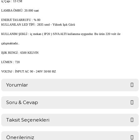
iç Çapı
: 13 CM
LAMBA ÖMRÜ
: 20.000 saat
ENERJİ TASARRUFU
: % 80
KULLANILAN LED TİPİ
: 2835 smd - Yüksek Işık Gücü
KULLANIM ŞEKLİ
: iç mekan ( IP20 ) SIVA ALTI kullanıma uygundur. Bu ürün 220 volt ile
çalışmaktadır..
IŞIK RENGİ
: 6500
KELVIN
LÜMEN
: 720
VOLTAJ
: İNPUT AC 90 - 240V 50/60 HZ
Yorumlar
Soru & Cevap
Bu ürüne ilk yorumu siz yapın!
Taksit Seçenekleri
Ürün hakkında henüz soru sorulmamış.
Yorum Yaz
Önerileriniz