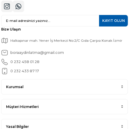
KAYIT OLUN
Bize Ulaşın
Halkapınar mah. Yener İş Merkezi No:2/C Gıda Çarşısı Konak İzmir
boraaydinlatma@gmail.com
0 232 458 01 28
0 232 433 87 17
Kurumsal
Müşteri Hizmetleri
Yasal Bilgiler