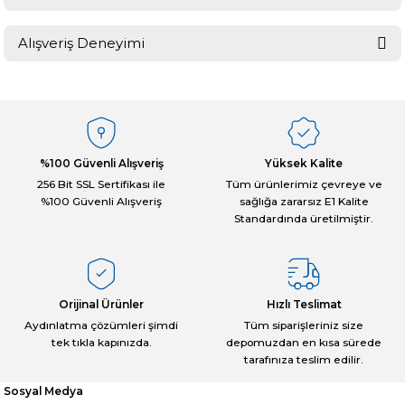
Soru Sor
Bu ürünün fiyat bilgisi, resim, ürün açıklamalarında ve diğer
Alışveriş Deneyimi
konularda yetersiz gördüğünüz noktaları öneri formunu kullanarak
tarafımıza iletebilirsiniz.
Görüş ve önerileriniz için teşekkür ederiz.
Sitemize ilk yorumu siz yapın!
Ürün resmi kalitesiz, bozuk veya görüntülenemiyor.
Ürün açıklamasında eksik bilgiler bulunuyor.
%100 Güvenli Alışveriş
Yüksek Kalite
Deneyimini Paylaş
Ürün bilgilerinde hatalar bulunuyor.
256 Bit SSL Sertifikası ile
Tüm ürünlerimiz çevreye ve
%100 Güvenli Alışveriş
sağlığa zararsız E1 Kalite
Ürün fiyatı diğer sitelerden daha pahalı.
Standardında üretilmiştir.
Bu ürüne benzer farklı alternatifler olmalı.
Orijinal Ürünler
Hızlı Teslimat
Aydınlatma çözümleri şimdi
Tüm siparişleriniz size
tek tıkla kapınızda.
depomuzdan en kısa sürede
Gönder
tarafınıza teslim edilir.
Sosyal Medya