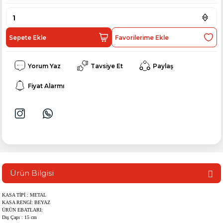
Sepete Ekle
Yorum Yaz
Tavsiye Et
Paylaş
Fiyat Alarmı
Ürün Bilgisi
KASA TİPİ
: METAL
KASA RENGİ
: BEYAZ
ÜRÜN EBATLARI
:
Dış Çapı
: 15 cm