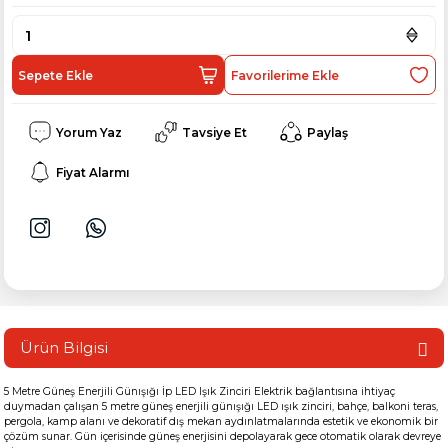
Sepete Ekle
Yorum Yaz
Tavsiye Et
Paylaş
Fiyat Alarmı
Ürün Bilgisi
5 Metre Güneş Enerjili Günışığı İp LED Işık Zinciri Elektrik bağlantısına ihtiyaç
duymadan çalışan 5 metre güneş enerjili günışığı LED ışık zinciri, bahçe, balkoni teras,
pergola, kamp alanı ve dekoratif dış mekan aydınlatmalarında estetik ve ekonomik bir
çözüm sunar. Gün içerisinde güneş enerjisini depolayarak gece otomatik olarak devreye