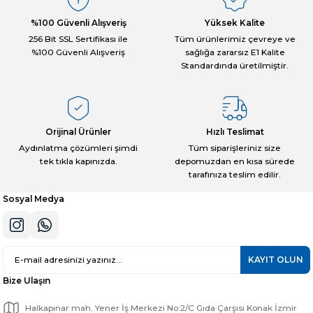
Ürün açıklamasında eksik bilgiler bulunuyor.
%100 Güvenli Alışveriş
Yüksek Kalite
Deneyimini Paylaş
Ürün bilgilerinde hatalar bulunuyor.
256 Bit SSL Sertifikası ile
Tüm ürünlerimiz çevreye ve
%100 Güvenli Alışveriş
sağlığa zararsız E1 Kalite
Ürün fiyatı diğer sitelerden daha pahalı.
Standardında üretilmiştir.
Bu ürüne benzer farklı alternatifler olmalı.
Orijinal Ürünler
Hızlı Teslimat
Aydınlatma çözümleri şimdi
Tüm siparişleriniz size
tek tıkla kapınızda.
depomuzdan en kısa sürede
Gönder
tarafınıza teslim edilir.
Sosyal Medya
KAYIT OLUN
Bize Ulaşın
Halkapınar mah. Yener İş Merkezi No:2/C Gıda Çarşısı Konak İzmir