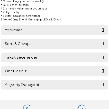
* Otomatik açılıp kapanma özelliği
* Düşük enerji tüketimi
* Dış mekan kullanımına uygun yapı
* Kolay montaj
* Elektrik bağlantısı gerektirmez
5 Metre Güneş Enerjili Günışığı İp LED Işık Zinciri
Yorumlar
Soru & Cevap
Bu ürüne ilk yorumu siz yapın!
Taksit Seçenekleri
Ürün hakkında henüz soru sorulmamış.
Yorum Yaz
Önerileriniz
Soru Sor
Bu ürünün fiyat bilgisi, resim, ürün açıklamalarında ve diğer
Alışveriş Deneyimi
konularda yetersiz gördüğünüz noktaları öneri formunu kullanarak
tarafımıza iletebilirsiniz.
Görüş ve önerileriniz için teşekkür ederiz.
Sitemize ilk yorumu siz yapın!
Ürün resmi kalitesiz, bozuk veya görüntülenemiyor.