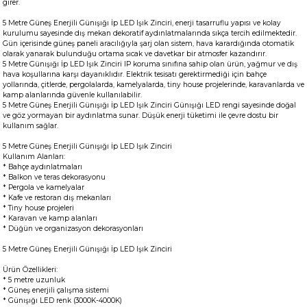
girer.
5 Metre Güneş Enerjili Günışığı İp LED Işık Zinciri, enerji tasarruflu yapısı ve kolay
kurulumu sayesinde dış mekan dekoratif aydınlatmalarında sıkça tercih edilmektedir.
Gün içerisinde güneş paneli aracılığıyla şarj olan sistem, hava karardığında otomatik
olarak yanarak bulunduğu ortama sıcak ve davetkar bir atmosfer kazandırır.
5 Metre Günışığı İp LED Işık Zinciri IP koruma sınıfına sahip olan ürün, yağmur ve dış
hava koşullarına karşı dayanıklıdır. Elektrik tesisatı gerektirmediği için bahçe
yollarında, çitlerde, pergolalarda, kamelyalarda, tiny house projelerinde, karavanlarda ve
kamp alanlarında güvenle kullanılabilir.
5 Metre Güneş Enerjili Günışığı İp LED Işık Zinciri Günışığı LED rengi sayesinde doğal
ve göz yormayan bir aydınlatma sunar. Düşük enerji tüketimi ile çevre dostu bir
kullanım sağlar.
5 Metre Güneş Enerjili Günışığı İp LED Işık Zinciri
Kullanım Alanları:
* Bahçe aydınlatmaları
* Balkon ve teras dekorasyonu
* Pergola ve kamelyalar
* Kafe ve restoran dış mekanları
* Tiny house projeleri
* Karavan ve kamp alanları
* Düğün ve organizasyon dekorasyonları
5 Metre Güneş Enerjili Günışığı İp LED Işık Zinciri
Ürün Özellikleri:
* 5 metre uzunluk
* Güneş enerjili çalışma sistemi
* Günışığı LED renk (3000K-4000K)