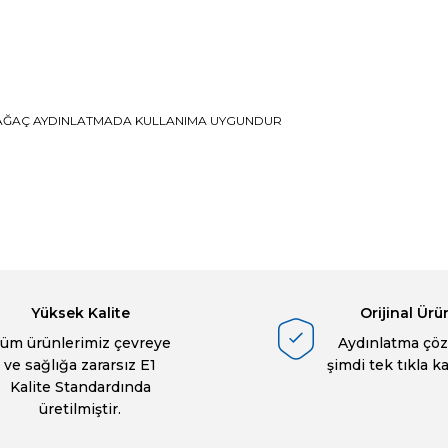
, AĞAÇ AYDINLATMADA KULLANIMA UYGUNDUR
a yetersiz gördüğünüz noktaları öneri formunu kullanarak tarafımıza ilete
Ürün hakkında henüz soru sorulmamış.
Bu ürüne ilk yorumu siz yapın!
Sitemize ilk yorumu siz yapın!
Deneyimini Paylaş
Yorum Yaz
Soru Sor
Yüksek Kalite
Orijinal Ürü
üm ürünlerimiz çevreye
Aydınlatma çöz
ve sağlığa zararsız E1
şimdi tek tıkla k
Kalite Standardında
üretilmiştir.