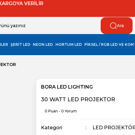
 KARGOYA VERİLİR
Ara
NLER
ŞERİT LED
NEON LED
HORTUM LED
PİKSEL / RGB LED VE KO
JEKTOR
BORA LED LIGHTING
30 WATT LED PROJEKTOR
0 Puan - 0 Yorum
Kategori
LED PROJEKTÖ