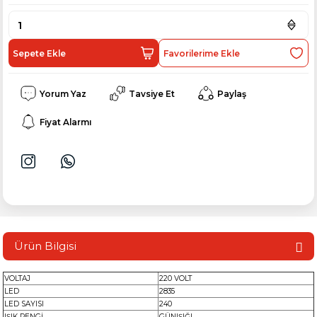
Sepete Ekle
Yorum Yaz
Tavsiye Et
Paylaş
Fiyat Alarmı
Ürün Bilgisi
VOLTAJ
220 VOLT
LED
2835
LED SAYISI
240
IŞIK RENGİ
GÜNIŞIĞI