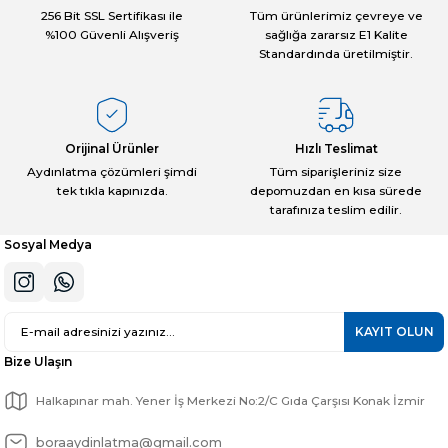
Ürün bilgilerinde hatalar bulunuyor.
256 Bit SSL Sertifikası ile
Tüm ürünlerimiz çevreye ve
%100 Güvenli Alışveriş
sağlığa zararsız E1 Kalite
Ürün fiyatı diğer sitelerden daha pahalı.
Standardında üretilmiştir.
Bu ürüne benzer farklı alternatifler olmalı.
Orijinal Ürünler
Hızlı Teslimat
Aydınlatma çözümleri şimdi
Tüm siparişleriniz size
tek tıkla kapınızda.
depomuzdan en kısa sürede
Gönder
tarafınıza teslim edilir.
Sosyal Medya
KAYIT OLUN
Bize Ulaşın
Halkapınar mah. Yener İş Merkezi No:2/C Gıda Çarşısı Konak İzmir
boraaydinlatma@gmail.com