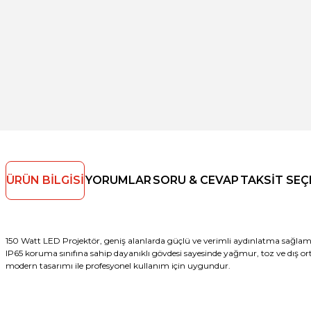
ÜRÜN BILGISI
YORUMLAR
SORU & CEVAP
TAKSIT SEÇ
150 Watt LED Projektör, geniş alanlarda güçlü ve verimli aydınlatma sağlamak
IP65 koruma sınıfına sahip dayanıklı gövdesi sayesinde yağmur, toz ve dış o
modern tasarımı ile profesyonel kullanım için uygundur.