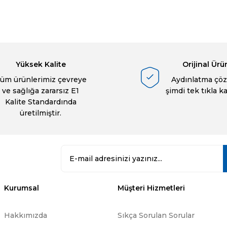
a yetersiz gördüğünüz noktaları öneri formunu kullanarak tarafımıza ilete
Ürün hakkında henüz soru sorulmamış.
Bu ürüne ilk yorumu siz yapın!
Sitemize ilk yorumu siz yapın!
Deneyimini Paylaş
Yorum Yaz
Soru Sor
Yüksek Kalite
Orijinal Ürü
üm ürünlerimiz çevreye
Aydınlatma çöz
ve sağlığa zararsız E1
şimdi tek tıkla k
Kalite Standardında
üretilmiştir.
Gönder
Kurumsal
Müşteri Hizmetleri
Hakkımızda
Sıkça Sorulan Sorular