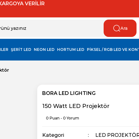
 KARGOYA VERİLİR
Ara
NLER
ŞERİT LED
NEON LED
HORTUM LED
PİKSEL / RGB LED VE KO
ktör
BORA LED LIGHTING
150 Watt LED Projektör
0 Puan - 0 Yorum
Kategori
LED PROJEKTÖ