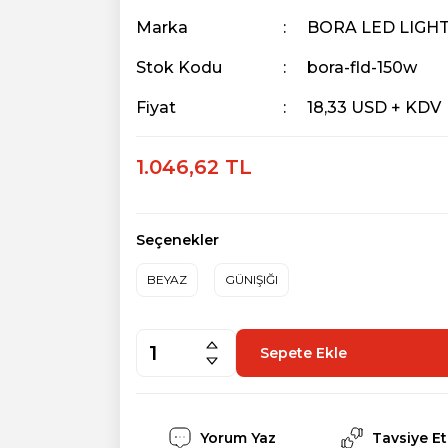
Marka
BORA LED LIGH
Stok Kodu
bora-fld-150w
Fiyat
18,33 USD + KDV
1.046,62 TL
Seçenekler
BEYAZ
GÜNIŞIĞI
Sepete Ekle
Yorum Yaz
Tavsiye Et