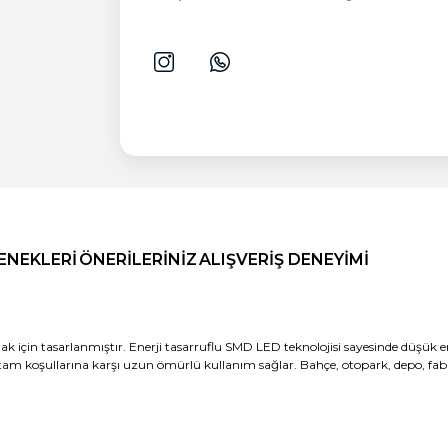
ENEKLERI
ÖNERILERINIZ
ALIŞVERIŞ DENEYIMI
 için tasarlanmıştır. Enerji tasarruflu SMD LED teknolojisi sayesinde düşük ene
rtam koşullarına karşı uzun ömürlü kullanım sağlar. Bahçe, otopark, depo, fabr