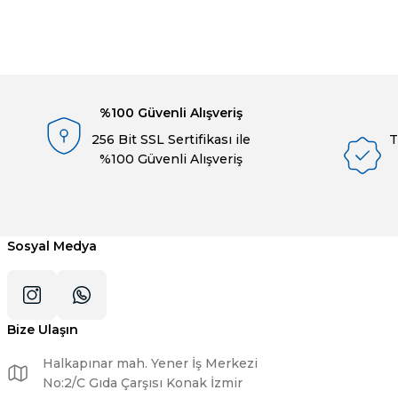
Bu ürünün fiyat bilgisi, resim, ürün açıklamalarında ve diğer konulard
Görüş ve önerileriniz için teşekkür ederiz.
Ürün resmi kalitesiz, bozuk veya görüntülenemiyor.
Ürün açıklamasında eksik bilgiler bulunuyor.
%100 Güvenli Alışveriş
Ürün bilgilerinde hatalar bulunuyor.
256 Bit SSL Sertifikası ile
T
Ürün fiyatı diğer sitelerden daha pahalı.
%100 Güvenli Alışveriş
Bu ürüne benzer farklı alternatifler olmalı.
Sosyal Medya
Bize Ulaşın
Halkapınar mah. Yener İş Merkezi
No:2/C Gıda Çarşısı Konak İzmir