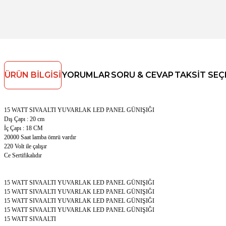
ÜRÜN BILGISI
YORUMLAR
SORU & CEVAP
TAKSIT SEÇ
15 WATT SIVAALTI YUVARLAK LED PANEL GÜNIŞIĞI
Dış Çapı
: 20 cm
İç Çapı
: 18 CM
20000 Saat lamba ömrü vardır
220 Volt ile çalışır
Ce Sertifikalıdır
15 WATT SIVAALTI YUVARLAK LED PANEL GÜNIŞIĞI
15 WATT SIVAALTI YUVARLAK LED PANEL GÜNIŞIĞI
15 WATT SIVAALTI YUVARLAK LED PANEL GÜNIŞIĞI
15 WATT SIVAALTI YUVARLAK LED PANEL GÜNIŞIĞI
15 WATT SIVAALTI