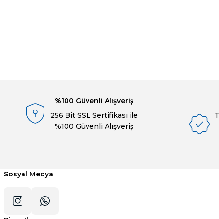
Bu ürünün fiyat bilgisi, resim, ürün açıklamalarında ve diğer konulard
Görüş ve önerileriniz için teşekkür ederiz.
Ürün resmi kalitesiz, bozuk veya görüntülenemiyor.
Ürün açıklamasında eksik bilgiler bulunuyor.
%100 Güvenli Alışveriş
Ürün bilgilerinde hatalar bulunuyor.
256 Bit SSL Sertifikası ile
T
Ürün fiyatı diğer sitelerden daha pahalı.
%100 Güvenli Alışveriş
Bu ürüne benzer farklı alternatifler olmalı.
Sosyal Medya