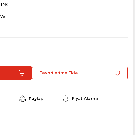
TING
WW
Paylaş
Fiyat Alarmı