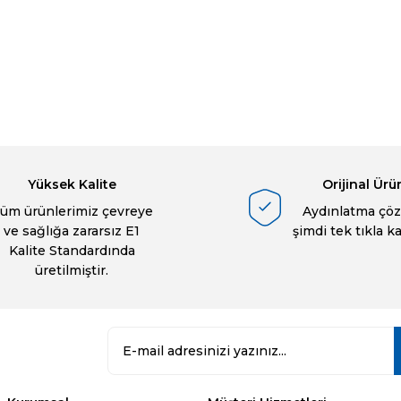
a yetersiz gördüğünüz noktaları öneri formunu kullanarak tarafımıza ilete
Ürün hakkında henüz soru sorulmamış.
Bu ürüne ilk yorumu siz yapın!
Sitemize ilk yorumu siz yapın!
Deneyimini Paylaş
Yorum Yaz
Soru Sor
Yüksek Kalite
Orijinal Ürü
üm ürünlerimiz çevreye
Aydınlatma çöz
ve sağlığa zararsız E1
şimdi tek tıkla k
Kalite Standardında
üretilmiştir.
Gönder