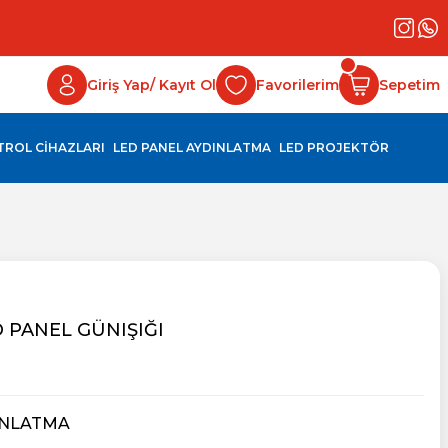
Giriş Yap/ Kayıt Ol
Favorilerim
Sepetim
NTROL CİHAZLARI
LED PANEL AYDINLATMA
LED PROJEKTÖR
D PANEL GÜNIŞIĞI
INLATMA