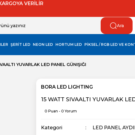
 KARGOYA VERİLİR
Ara
NLER
ŞERİT LED
NEON LED
HORTUM LED
PİKSEL / RGB LED VE KO
IVAALTI YUVARLAK LED PANEL GÜNIŞIĞI
BORA LED LIGHTING
15 WATT SIVAALTI YUVARLAK LE
0 Puan - 0 Yorum
Kategori
LED PANEL AYD