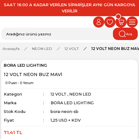
SAAT 16:00 A KADAR VERİLEN SİPARİŞLER AYNI GÜN KARGOYA
VERİLİR
Ara
Anasayfa
NEON LED
12 VOLT
12 VOLT NEON BUZ MAV
BORA LED LIGHTING
12 VOLT NEON BUZ MAVİ
0 Puan - 0 Yorum
Kategori
12 VOLT
,
NEON LED
Marka
BORA LED LIGHTING
Stok Kodu
bora-neon-sb
Fiyat
1,25 USD + KDV
71,41 TL