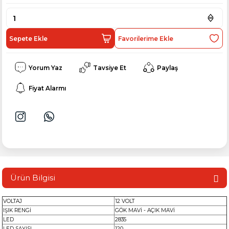
Sepete Ekle
Yorum Yaz
Tavsiye Et
Paylaş
Fiyat Alarmı
Ürün Bilgisi
VOLTAJ
12 VOLT
IŞIK RENGİ
GÖK MAVİ - AÇIK MAVİ
LED
2835
LED SAYISI
120