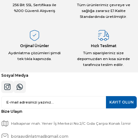
Ürün bilgilerinde hatalar bulunuyor.
256 Bit SSL Sertifikası ile
Tüm ürünlerimiz çevreye ve
%100 Güvenli Alışveriş
sağlığa zararsız E1 Kalite
Ürün fiyatı diğer sitelerden daha pahalı.
Standardında üretilmiştir.
Bu ürüne benzer farklı alternatifler olmalı.
Orijinal Ürünler
Hızlı Teslimat
Aydınlatma çözümleri şimdi
Tüm siparişleriniz size
tek tıkla kapınızda.
depomuzdan en kısa sürede
Gönder
tarafınıza teslim edilir.
Sosyal Medya
KAYIT OLUN
Bize Ulaşın
Halkapınar mah. Yener İş Merkezi No:2/C Gıda Çarşısı Konak İzmir
boraaydinlatma@gmail.com