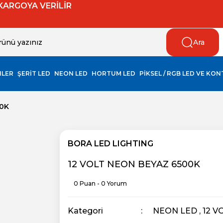
 KARGOYA VERİLİR
Ara
NLER
ŞERİT LED
NEON LED
HORTUM LED
PİKSEL / RGB LED VE KO
00K
BORA LED LIGHTING
12 VOLT NEON BEYAZ 6500K
0 Puan - 0 Yorum
Kategori
NEON LED
,
12 V