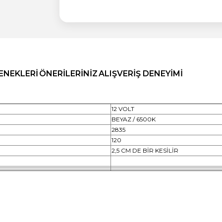
ENEKLERI
ÖNERILERINIZ
ALIŞVERIŞ DENEYIMI
12 VOLT
BEYAZ / 6500K
2835
120
2,5 CM DE BİR KESİLİR
a yetersiz gördüğünüz noktaları öneri formunu kullanarak tarafımıza ilete