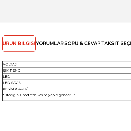
ÜRÜN BILGISI
YORUMLAR
SORU & CEVAP
TAKSIT SEÇ
VOLTAJ
IŞIK RENGİ
LED
LED SAYISI
KESİM ARALIĞI
*İstediğiniz metrede kesim yapıp gönderilir
Bu ürünün fiyat bilgisi, resim, ürün açıklamalarında ve diğer konulard
Görüş ve önerileriniz için teşekkür ederiz.