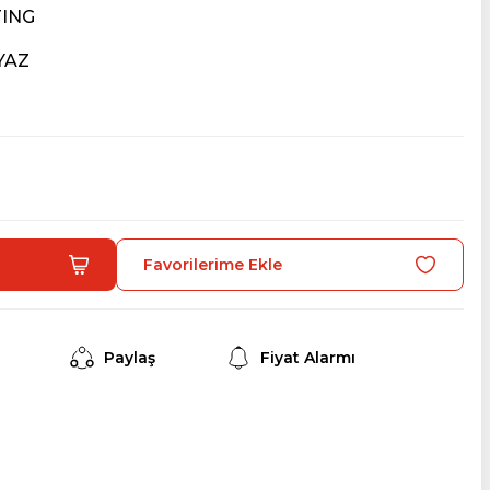
TING
YAZ
Paylaş
Fiyat Alarmı