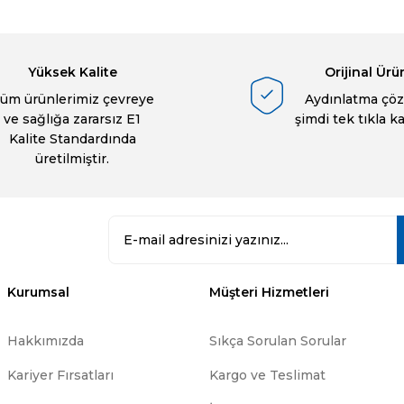
Ürün hakkında henüz soru sorulmamış.
Bu ürüne ilk yorumu siz yapın!
Sitemize ilk yorumu siz yapın!
Deneyimini Paylaş
Yorum Yaz
Soru Sor
Yüksek Kalite
Orijinal Ürü
üm ürünlerimiz çevreye
Aydınlatma çöz
ve sağlığa zararsız E1
şimdi tek tıkla k
Kalite Standardında
üretilmiştir.
Gönder
Kurumsal
Müşteri Hizmetleri
Hakkımızda
Sıkça Sorulan Sorular
Kariyer Fırsatları
Kargo ve Teslimat