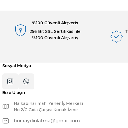
Ürün resmi kalitesiz, bozuk veya görüntülenemiyor.
Ürün açıklamasında eksik bilgiler bulunuyor.
%100 Güvenli Alışveriş
Ürün bilgilerinde hatalar bulunuyor.
256 Bit SSL Sertifikası ile
T
Ürün fiyatı diğer sitelerden daha pahalı.
%100 Güvenli Alışveriş
Bu ürüne benzer farklı alternatifler olmalı.
Sosyal Medya
Bize Ulaşın
Halkapınar mah. Yener İş Merkezi
No:2/C Gıda Çarşısı Konak İzmir
boraaydinlatma@gmail.com