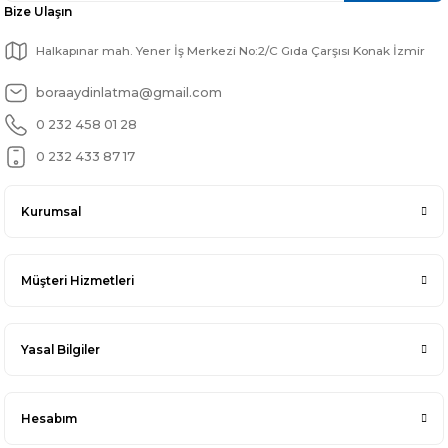
Bize Ulaşın
Halkapınar mah. Yener İş Merkezi No:2/C Gıda Çarşısı Konak İzmir
boraaydinlatma@gmail.com
0 232 458 01 28
0 232 433 87 17
Kurumsal
Müşteri Hizmetleri
Yasal Bilgiler
Hesabım