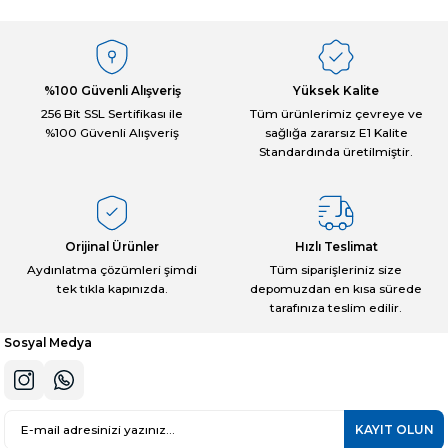
Görüş ve önerileriniz için teşekkür ederiz.
Sitemize ilk yorumu siz yapın!
Ürün resmi kalitesiz, bozuk veya görüntülenemiyor.
Ürün açıklamasında eksik bilgiler bulunuyor.
%100 Güvenli Alışveriş
Yüksek Kalite
Deneyimini Paylaş
Ürün bilgilerinde hatalar bulunuyor.
256 Bit SSL Sertifikası ile
Tüm ürünlerimiz çevreye ve
%100 Güvenli Alışveriş
sağlığa zararsız E1 Kalite
Ürün fiyatı diğer sitelerden daha pahalı.
Standardında üretilmiştir.
Bu ürüne benzer farklı alternatifler olmalı.
Orijinal Ürünler
Hızlı Teslimat
Aydınlatma çözümleri şimdi
Tüm siparişleriniz size
tek tıkla kapınızda.
depomuzdan en kısa sürede
Gönder
tarafınıza teslim edilir.
Sosyal Medya
KAYIT OLUN