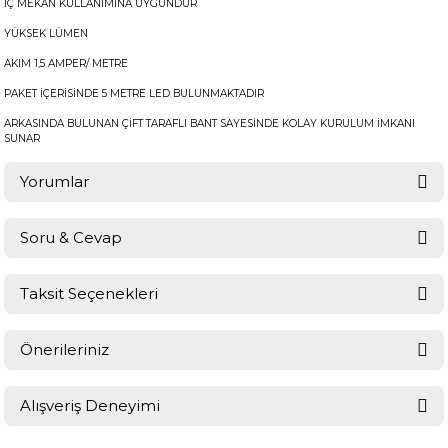
İÇ MEKAN KULLANIMINA UYGUNDUR
YÜKSEK LÜMEN
AKIM 1,5 AMPER/ METRE
PAKET İÇERİSİNDE 5 METRE LED BULUNMAKTADIR
ARKASINDA BULUNAN ÇİFT TARAFLI BANT SAYESİNDE KOLAY KURULUM İMKANI
SUNAR
Yorumlar
Soru & Cevap
Bu ürüne ilk yorumu siz yapın!
Taksit Seçenekleri
Ürün hakkında henüz soru sorulmamış.
Yorum Yaz
Önerileriniz
Soru Sor
Bu ürünün fiyat bilgisi, resim, ürün açıklamalarında ve diğer
Alışveriş Deneyimi
konularda yetersiz gördüğünüz noktaları öneri formunu kullanarak
tarafımıza iletebilirsiniz.