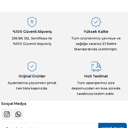
tarafımıza iletebilirsiniz.
Görüş ve önerileriniz için teşekkür ederiz.
Sitemize ilk yorumu siz yapın!
Ürün resmi kalitesiz, bozuk veya görüntülenemiyor.
Ürün açıklamasında eksik bilgiler bulunuyor.
%100 Güvenli Alışveriş
Yüksek Kalite
Deneyimini Paylaş
Ürün bilgilerinde hatalar bulunuyor.
256 Bit SSL Sertifikası ile
Tüm ürünlerimiz çevreye ve
%100 Güvenli Alışveriş
sağlığa zararsız E1 Kalite
Ürün fiyatı diğer sitelerden daha pahalı.
Standardında üretilmiştir.
Bu ürüne benzer farklı alternatifler olmalı.
Orijinal Ürünler
Hızlı Teslimat
Aydınlatma çözümleri şimdi
Tüm siparişleriniz size
tek tıkla kapınızda.
depomuzdan en kısa sürede
Gönder
tarafınıza teslim edilir.
Sosyal Medya