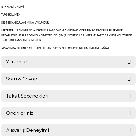
IŞIK RENGİ : MAVİ
YÜKSEK LÜMEN
DIŞ MEKAN KULLANIMINA UYGUNDUR
METREDE 1,5 AMPER AKIM ÇEKER KULLANACAĞINIZ METRAJA GÖRE TRAFO DEĞERİNİ BU ŞEKİLDE
HESAPLAYABİLİRSİNİZ ÖRNEĞİN 5 METRE LED İÇİN (5 METRE X 1,5 AMPER ) EN AZ 7,5 AMPER VE ÜZERİ BİR
TRAFO KULLANMANIZ ÖNERİLİR
ARKASINDA BULUNAN ÇİFT TARAFLI BANT SAYESİNDE KOLAY KURULUM İMKANI SAĞLAR
Yorumlar
Soru & Cevap
Bu ürüne ilk yorumu siz yapın!
Taksit Seçenekleri
Ürün hakkında henüz soru sorulmamış.
Yorum Yaz
Önerileriniz
Soru Sor
Bu ürünün fiyat bilgisi, resim, ürün açıklamalarında ve diğer
Alışveriş Deneyimi
konularda yetersiz gördüğünüz noktaları öneri formunu kullanarak