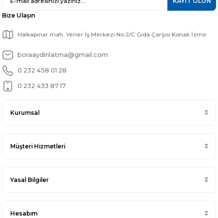
KAYIT OLUN
Bize Ulaşın
Halkapınar mah. Yener İş Merkezi No:2/C Gıda Çarşısı Konak İzmir
boraaydinlatma@gmail.com
0 232 458 01 28
0 232 433 87 17
Kurumsal
Müşteri Hizmetleri
Yasal Bilgiler
Hesabım